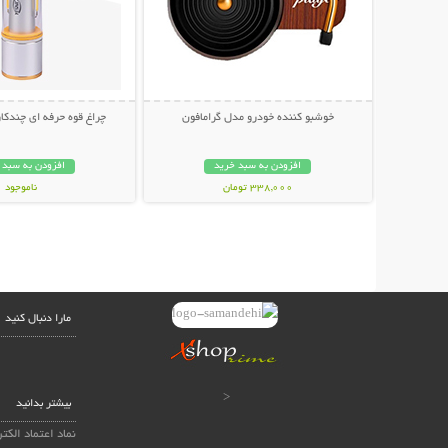
خوشبو کننده خودرو مدل گرامافون
چراغ قوه حرفه ای چندکاره NICE
افزودن به سبد خرید
افزودن به سبد 
338,000 تومان
ناموجود
798,000 تومان
مارا دنبال کنید
<
بیشتر بدانید
نماد اعتماد الکت