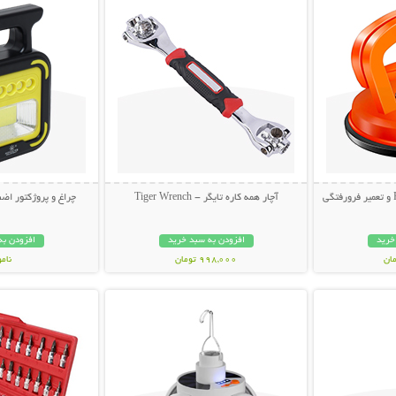
آچار همه کاره تایگر - Tiger Wrench
چراغ و پروژکتور اضط
خرید
افزودن به سبد خرید
افزودن به
998,000 تومان
نام
بیشتر
نمایش توضیحات بیشتر
نمایش توضی
998,000 تو