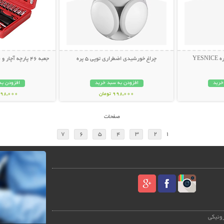
YES
چراغ خورشیدی اضطراری توپی 5 پره
جعبه 46 پارچه آچار و سری بکس و پیچ گوشتی
خرید
افزودن به سبد خرید
افزودن به
998,000 تومان
1,498,000 ت
صفحات
7
6
5
4
3
2
1
رونیکی