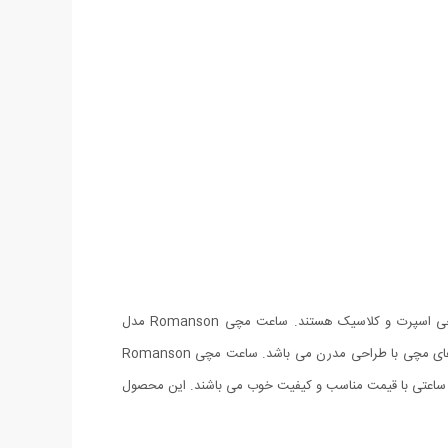
شرکت Romanson، یکی از تولیدکنندگان ساعت‌های مچی با طرح‌های خاص و زیبا است. ساعت های ساخت این شرکت ساعت‌هایی دارای طرحی اسپرت و کلاسیک هستند. ساعت مچی Romanson مدل
Chrono جديدترين محصول كمپاني محبوب رومانسون مي باشد. اين ساعت با شكل و شمايلي متفاوت و شبیه به لنز دوربین، جزو خانواده‌ی ساعت‌های مچی با طراحی مدرن می باشد. ساعت مچی Romanson
نبال ساعتی با قیمت مناسب و کیفیت خوب می باشند. این محصول