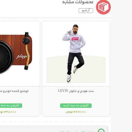
محصولات مشابه
آرشیو
نمایش توضیحات بیشتر
نمایش توضیحات 
ست هودی و شلوار LEVIS
خوشبو کننده خودرو مد
افزودن به سبد خرید
افزودن به سبد 
369000 تومان
338000 تومان