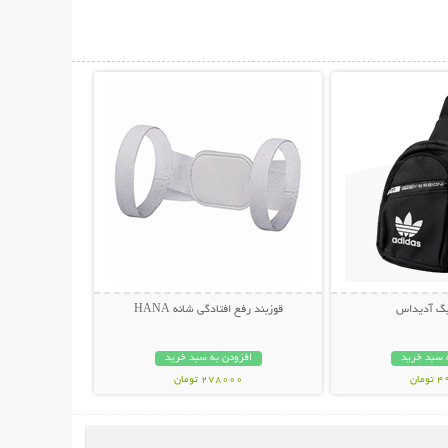
حات بیشتر
نمایش توضیحات بیشتر
بگ آدیداس
قوزبند رفع افتادگی شانه HANA
 سبد خرید
افزودن به سبد خرید
مان
278000 تومان