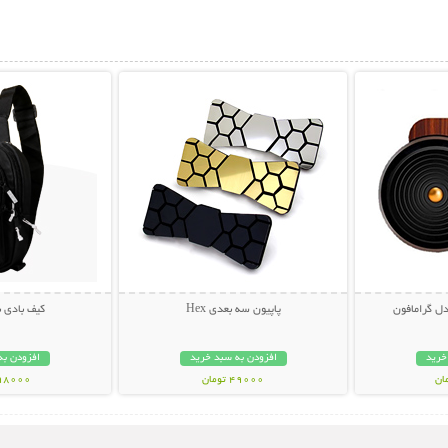
بیشتر
نمایش توضیحات بیشتر
نمایش توضی
ل گرامافون
پاپیون سه بعدی Hex
کیف بادی 
خرید
افزودن به سبد خرید
افزودن به
49000 تومان
498000 تو