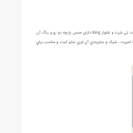
در انواع فصول باید به فکر لباس هایی باشیم که طبیعتا ست تی شرت و شلوار یکی از گزینه های پرطرفدار و کارامد بین خانم ها و آقایان هست. ست تی شرت و شلوار King دارای جنس پارچه دو رو و رنگ آن
Ki سبک و راحت, دوخت تميز و طراحی زیبا است که اسپرت ، شیک و سايزبندي آن فري سايز است و مناسب براي