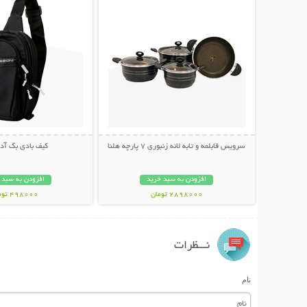
سرویس قابلمه و تابه لانه زنبوری 7 پارچه هلنا
کیف بادی بگ آ
افزودن به سبد خرید
افزودن به سبد 
2898000 تومان
498000 تومان
نـــظرات
نام