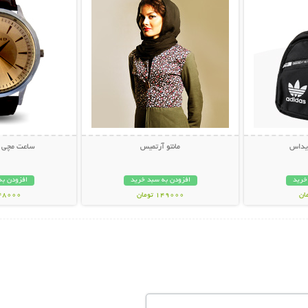
دیداس
مانتو آرتمیس
ساعت مچی اسپ
خرید
افزودن به سبد خرید
افزودن به
149000 تومان
248000 تو