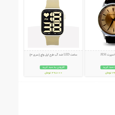
رت JESI
ساعت LED ضد آب طرح اپل واچ (سری 3)
 سبد خرید
افزودن به سبد خرید
مان
298000 تومان