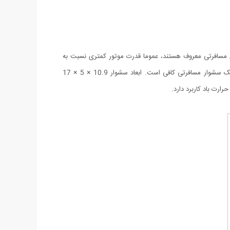
با دسته‌ی تاشو که به سشوارهای مسافرتی معروف هستند، عموما قدرت موتور کمتری نسبت به
سشوارهای خانگی دارند و نمی‌توان از آن‌ها برای حالت‌دادن حرفه‌ای به موها استفاده کرد. توان موتور سشوار نووآ هم 1000 وات بوده که برای یک سشوار مسافرتی کافی است. ابعاد سشوار 10.9 × 5 × 17