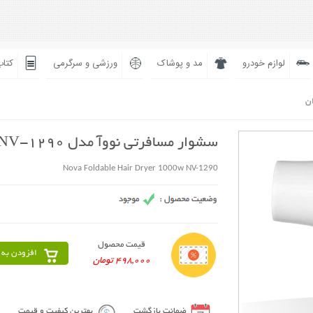
لوازم خودرو
مد و پوشاک
ورزشی و سرگرمی
کتاب
ان
سشوار مسافرتی نووآ مدل NV-1290
Nova Foldable Hair Dryer 1000w NV-1290
قیمت محصول
افزودن به 
498,000 تومان
ضمانت بازگشت
بهترین کیفیت و قیمت