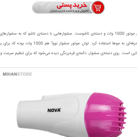
سشوار مسافرتی نووآ مدل N-1290 سشواری مسافرتی با توان موتور 1000 وات و دسته‌ی تاشوست. سشوارهایی 