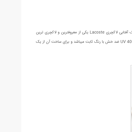
بدون شک استفاده از عینکهای با کیفیت علاوه بر اینکه از چشمان شما محافظت می کند باعث زیبایی تحسین برانگیز چهره شما نیز خواهد شد. عینک آفتابی لاکچری Lacoste یکی از معروفترین و لاکچری ترین
عینکهای کمپانی Lacoste می باشد که مطمئنا شما هم تاکنون این عینک معروف را بر چشمان دوستان و آشنایان خود دیده اید. لنز این عینک از نوع UV 400 ضد خش با رنگ ثابت میباشد و برای ساخت آن از یک