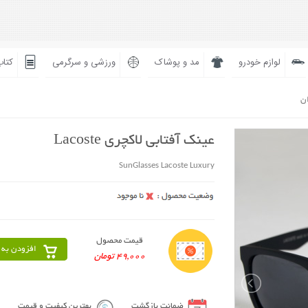
لوازم خودرو
مد و پوشاک
ورزشی و سرگرمی
کتاب
ان
عینک آفتابی لاکچری Lacoste
SunGlasses Lacoste Luxury
قیمت محصول
افزودن به 
49,000 تومان
ضمانت بازگشت
بهترین کیفیت و قیمت