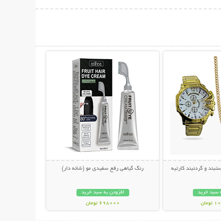
حات بیشتر
نمایش توضیحات بیشتر
ند و گردنبند کارتیه
رنگ گیاهی رفع سفیدی مو (شانه دار)
 سبد خرید
افزودن به سبد خرید
مان
698000 تومان