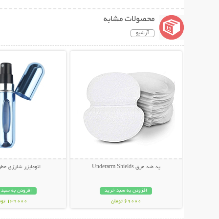
محصولات مشابه
آرشیو
نمایش توضیحات بیشتر
نمایش توضیحات 
پد ضد عرق Underarm Shields
اتومایزر شارژی عطر
افزودن به سبد خرید
افزودن به سبد 
69000 تومان
139000 تومان