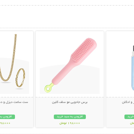
بیشتر
نمایش توضیحات بیشتر
نمایش توضی
 و ادکلن
برس جادویی مو سلف کلین
ست ساعت دیزل و دستب
خرید
افزودن به سبد خرید
افزودن به
198000 تومان
1098000 تو