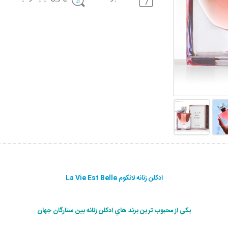
ادکلن زنانه لانکوم La Vie Est Belle
يكي از محبوب ترين برند هاي ادكلن زنانه بين ستارگان جهان