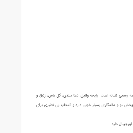
میهمانی های نیمه رسمی شبانه است. رایحه وانیل، نعنا هندی، گل یاس، زنبق و
 پرتقال به کار رفته در آن همچنین رایحه تلخ بادام به راحتی در میان ترکیباتش قابل استشمام می باشد. ادکلن زنانه لانکوم La Vie Est Belle، پخش بو و ماندگاری بسیار خوبی دارد و انتخاب بی نظیری برای
ورجینال دارد.