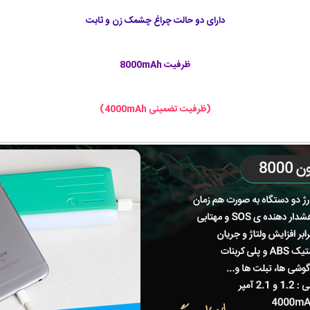
دارای دو حالت چراغ چشمک زن و ثابت
ظرفیت 8000mAh
(ظرفیت تضمینی 4000mAh)