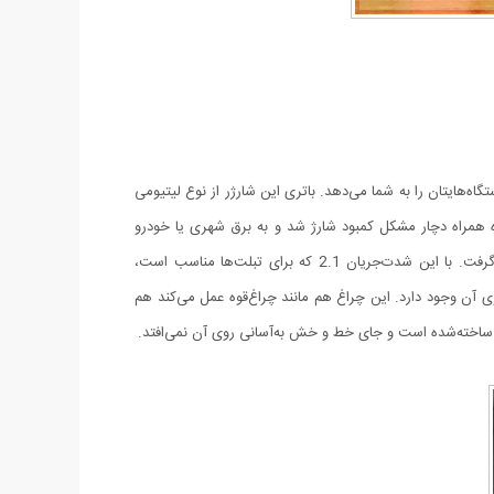
گاه خروجی امکان شارژ هم‌زمان دستگاه‌هایتان را به شما می‌دهد. باتری این شارژر از نوع لیتیومی
گوشی، تبلت یا دوربین دیجیتال یا پخش‌کننده همراه دچار مشکل کمبود شارژ شد و به برق شهری یا خودرو
دسترسی نداشتید، این پاور بانک مشکل شما را حل می‌کند. شدت‌جریان ورودی آن 1.2 آمپر است و درمجموع 2.1 آمپر می‌توان از آن خروجی گرفت. با این شدت‌جریان 2.1 که برای تبلت‌ها مناسب است،
از حالت معمولی شارژ می‌شوند. از روی نشانگر LED آن می‌توان میزان شارژ باقی‌مانده را فهمید و یک چراغ LED بزرگ روی آن وجود دارد. این چراغ هم مانند چراغ‌قوه عمل می‌کند هم