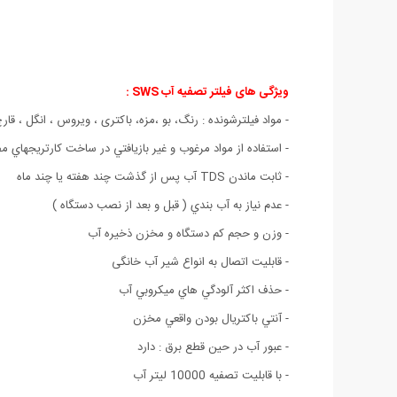
ویژگی های فیلتر تصفيه آب SWS :
- مواد فیلترشونده : رنگ، بو ،مزه، باکتری ، ویروس ، انگل ، قا
- استفاده از مواد مرغوب و غير بازيافتي در ساخت كارتريجهاي 
- ثابت ماندن TDS آب پس از گذشت چند هفته يا چند ماه
- عدم نياز به آب بندي ( قبل و بعد از نصب دستگاه )
- وزن و حجم كم دستگاه و مخزن ذخيره آب
- قابلیت اتصال به انواع شیر آب خانگی
- حذف اكثر آلودگي هاي ميكروبي آب
- آنتي باكتريال بودن واقعي مخزن
- عبور آب در حین قطع برق : دارد
- با قابلیت تصفیه 10000 لیتر آب