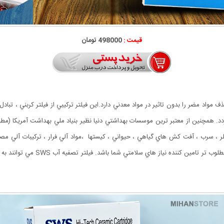
قیمت :
498000 تومان
كلر ، سرب ، آفت كش هاي گياهي ، حيواني ، كيستها ،مواد آلي فرار ، تركيبات آلي مصنو