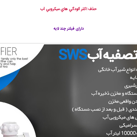
حذف اكثر آلودگي هاي ميكروبي آب
دارای فیلتر چند لایه