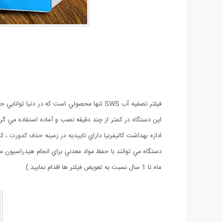
اداره بهداشت كاليفرنيا داراي تاييديه در زمينه حذف كدورت ، 
ماه تا 1 سال نسبت به تعويض فيلتر ها اقدام نماييد.)