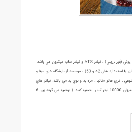
فیلتر تصفيه آب SWS تنها محصولي است كه در دنيا توانايي حذف مواد مضر را بدون تاثير در مواد معدني دارد.اين فیلتر تركيبي از فيلتر كربني ، تبادل يوني (غير رزيني) ، فيلتر ATS و فيلتر ساب ميكرون مي باشد.
اين دستگاه در كمتر از چند دقيقه نصب و آماده استفاده مي گردد. همچنين از معتبر ترين موسسات بهداشتي دنيا نظير بنياد ملي بهداشت آمريكا (مطابق با استاندارد هاي 42 و 53) ، موسسه آزمايشگاه هاي مبنا و
عي ، تري هالو متانها ، مزه بد و بوي بد مي باشد. فيلتر هاي
دستگاه مي توانند با حفظ مواد معدني براي انجام هيدراسيون مطلوب تر تامين كننده نياز هاي سلامتي شما باشد. فیلتر تصفيه آب SWS مي توانند به ميزان 10000 ليتر آب را تصفيه كنند. ( توصيه مي گردد بين 6