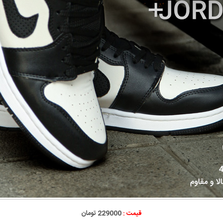
قیمت :
229000 تومان