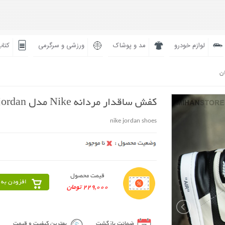
لوازم خودرو
مد و پوشاک
ورزشی و سرگرمی
کتاب
ان
کفش ساقدار مردانه Nike مدل jordan
nike jordan shoes
قیمت محصول
افزودن به 
229,000 تومان
ضمانت بازگشت
بهترین کیفیت و قیمت