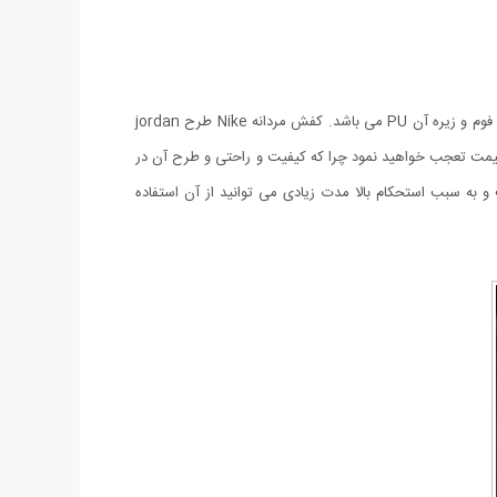
کفش ساقدار مردانه Nike طرح jordan یکی از پرفروش ترین و محبوب ترین کفش های اسپرت از برند معتبر Nike (غیراصل) بوده که جنس رویه آن فوم و زیره آن PU می باشد. کفش مردانه Nike طرح jordan
این قیمت تعجب خواهید نمود چرا که کیفیت و راحتی و طرح آن در
حصول ایجاد می نماید. کفش مردانه Nike طرح Jordan بهترین انتخاب فصل است و به سبب استحکام بالا مدت زیادی می توانید از آن استفاده