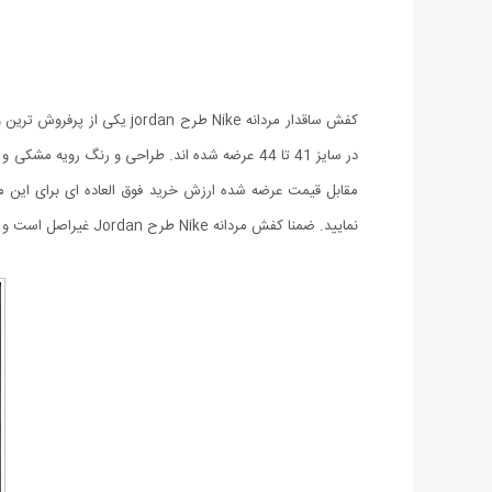
در سایز 41 تا 44 عرضه شده اند. طراحی و رنگ 
نمایید. ضمنا کفش مردانه Nike طرح Jordan غیراصل است و طرح محصول اورجینال می باشد.