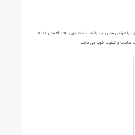
ساعت مچی Shshd مدل Unikx ساعتی ساده و در عین حال بسیار شیک مي باشد. اين ساعت با شكل و شمايلي متفاوت جزو خانواده‌ی ساعت‌های مچی با طراحی مدرن می باشد. ساعت مچی shshd مدل unikx
مت مناسب و کیفیت خوب می باشند.