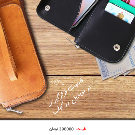
قیمت :
398000 تومان