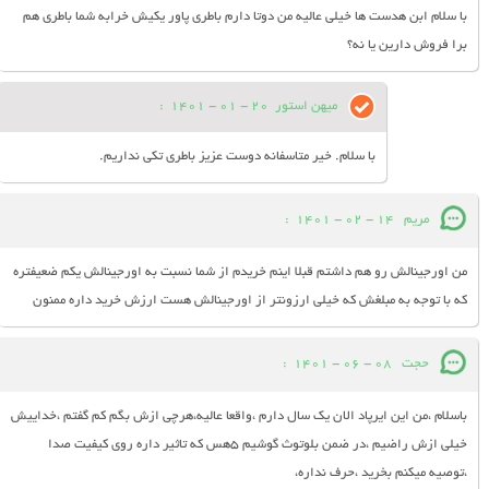
با سلام ابن هدست ها خیلی عالیه من دوتا دارم باطری پاور یکیش خرابه شما باطری هم
برا فروش دارین یا نه؟
میهن استور
20 - 01 - 1401
:
با سلام. خیر متاسفانه دوست عزیز باطری تکی نداریم.
مریم
14 - 02 - 1401
:
من اورجینالش رو هم داشتم قبلا اینم خریدم از شما نسبت به اورجینالش یکم ضعیفتره
که با توجه به مبلغش که خیلی ارزونتر از اورجینالش هست ارزش خرید داره ممنون
حجت
08 - 06 - 1401
:
باسلام ،من این ایرپاد الان یک سال دارم ،واقعا عالیه،هرچی ازش بگم کم گفتم ،خداییش
خیلی ازش راضیم ،در ضمن بلوتوث گوشیم ۵هس که تاثیر داره روی کیفیت صدا
،توصیه میکنم بخرید ،حرف نداره،