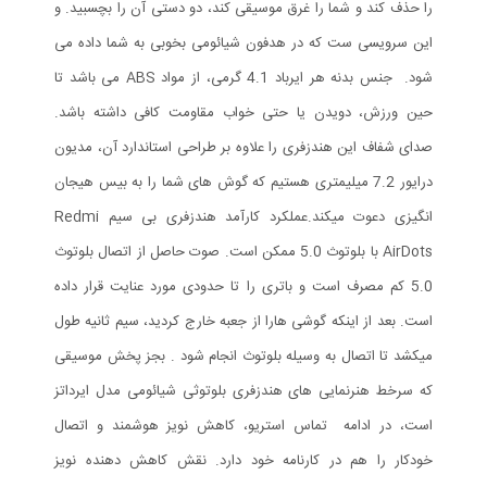
را حذف کند و شما را غرق موسیقی کند، دو دستی آن را بچسبید. و
این سرویسی ست که در هدفون شیائومی بخوبی به شما داده می
شود. جنس بدنه هر ایرباد 4.1 گرمی، از مواد ABS می باشد تا
حین ورزش، دویدن یا حتی خواب مقاومت کافی داشته باشد.
صدای شفاف این هندزفری را علاوه بر طراحی استاندارد آن، مدیون
درایور 7.2 میلیمتری هستیم که گوش های شما را به بیس هیجان
انگیزی دعوت میکند.عملکرد کارآمد هندزفری بی سیم Redmi
AirDots با بلوتوث 5.0 ممکن است. صوت حاصل از اتصال بلوتوث
5.0 کم مصرف است و باتری را تا حدودی مورد عنایت قرار داده
است. بعد از اینکه گوشی هارا از جعبه خارج کردید، سیم ثانیه طول
میکشد تا اتصال به وسیله بلوتوث انجام شود . بجز پخش موسیقی
که سرخط هنرنمایی های هندزفری بلوتوثی شیائومی مدل ایرداتز
است، در ادامه تماس استریو، کاهش نویز هوشمند و اتصال
خودکار را هم در کارنامه خود دارد. نقش کاهش دهنده نویز