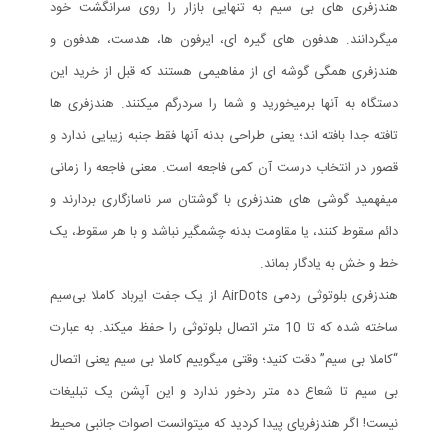
هندزفری های بی سیم به تنهایی بازار را روی سرانگشت خود
میگردانند. هدفون های گیره ای، ایرفون ها، هدست، هدفون و
هندزفری همگی گوشه ای از مفاهیمی هستند که قبل از خرید این
دستگاه به آنها برمیخورید و شما را سردرگم میکنند. هندزفری ها
تافته جدا بافته اند؛ یعنی طراحی بدنه آنها فقط جنبه زیبایی ندارد و
قصور در انتخاب درست آن کمی فاجعه است. معنی فاجعه را زمانی
میفهمید گوشی های هندزفری با گوشتان سر ناسازگاری بردارند و
دائم سقوط کنند، یا مقاومت بدنه چشمگیر نباشد و با هر سقوط، یک
خط و خش به یادگار بماند.
هندزفری بلوتوثی ردمی AirDots از یک جفت ایرباد کاملا بی‌سیم
ساخته شده که تا 10 متر اتصال بلوتوثی را حفظ میکند. به عبارت
“کاملا بی سیم” دقت کنید؛ وقتی میگوییم کاملا بی سیم یعنی اتصال
بی سیم تا شعاع ده متر ردخور ندارد و این آپشن یک تبلیغات
نیست! اگر هندزفری‎ای پیدا کردید که میتوانست اصوات جانبی محیط