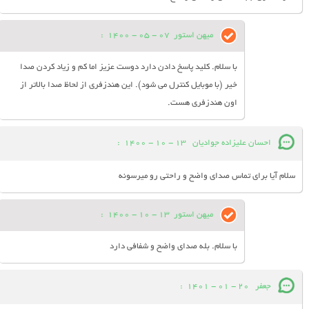
میهن استور
07 - 05 - 1400
:
با سلام. کلید پاسخ دادن دارد دوست عزیز اما کم و زیاد کردن صدا
خیر (با موبایل کنترل می شود). این هندزفری از لحاظ صدا بالاتر از
اون هندزفری هست.
احسان عليزاده جوادیان
13 - 10 - 1400
:
سلام آیا برای تماس صدای واضح و راحتی رو میرسونه
میهن استور
13 - 10 - 1400
:
با سلام. بله صدای واضح و شفافی دارد
جعفر
20 - 01 - 1401
: