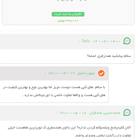
افزودن به سبد خرید
398000 تومان
:
Dalir
12 - 04 - 1400
سلام ببخشید هندزفری اصله؟
میهن استور
12 - 04 - 1400
:
با سلام. های کپی هست دوست عزیز اما بهترین نوع و بهترین کیفیت در
های کپی هست و واقعا تفاوت خاصی با اورجینالش نداره..
محمدحسین صادقیان
06 - 05 - 1400
:
الان کلیدپاسخ وبلندوکم کردن نداره؟ این بااون هندسفری ک توبرترین هاهست خیلی
تفاوت دارن؟بابت تماس وصدای واضح