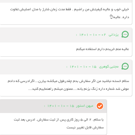
خیلی خوب و عالیه کیفیتش من راضیم . فقط مدت زمان شارژ با مدل اصلیش تفاوت
داره. عالیه👌
یزدانی
02 - 10 - 1401
:
عالیه منم خریدم دارم استفاده میکنم
مجتبی گوهری
15 - 10 - 1401
:
سلام خسته نباشید من اگر سفارش بدم چقدرطول میکشه بیارن...اگرادرسی که دادم
عوض شد شماره داره زنگ بزنم یانه....ممنون میشم راهنماییم کنید...
میهن استور
15 - 10 - 1401
:
با سلام. 2 الی 5 روز کاری پس از ثبت سفارش. ادرس بعد ثبت
سفارش قابل تغییر نیست