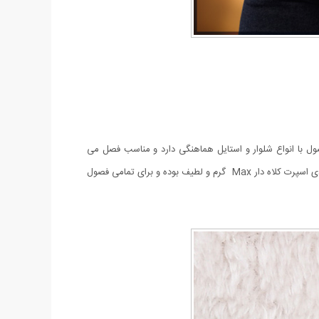
ل با انواع شلوار و استایل هماهنگی دارد و مناسب فصل می
باشد. قد هودی 70 سانتیمتر و قد آستین از سرشانه 60 سانتی متر می باشد (مناسب افراد با سایز L و XL می باشد) و جنس محصول، تدی است. هودی اسپرت کلاه دار Max گرم و لطیف بوده و برای تمامی فصول