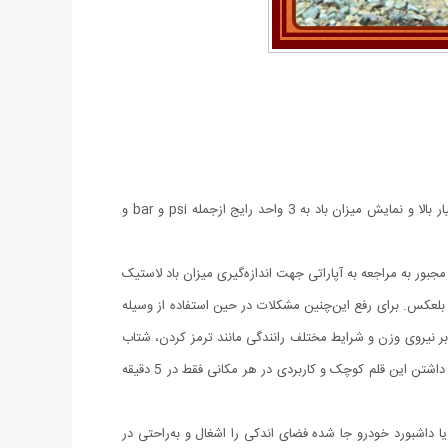
درجه تنظیم باد لاستیک خودرو مدل خودکاری محصولی نوین جهت اندازه‌گیری تنظیم باد لاستیک وسایل نقلیه سبک در کمتر از 5 دقیقه با دقت بسیار بالا و نمایش میزان باد به 3 واحد رایج ازجمله psi و bar و
جبور به مراجعه به آپاراتی جهت اندازه‌گیری میزان باد لاستیک
بلعکس. برای رفع این‌چنین مشکلات در حین استفاده از وسیله
ابر نیروی وزن و شرایط مختلف رانندگی مانند ترمز کردن، شتاب
گرفتن و غیره بیشتر می‌کند. بهترین وضعیت تایر با فشار باد مناسب مهیا می‌شود، بنابراین باید حداقل دو هفته یک‌بار فشار باد را تنظیم کنید. با همراه داشتن این قلم کوچک و کاربردی در هر مکانی فقط در 5 دقیقه
ه طول 14 سانتیمتر و قطر 1 سانتیمتر همانند یک خودکار در جیب یا داشبورد خودرو جا شده فضای اندکی را اشغال و به‌راحتی در