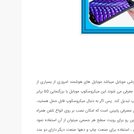
 برابر و مدل کلیپسی گیره دار مناسب اتصال به گوشی موبایل میباشد.موبایل های هوشمند امروزی از بسیاری از
کامپیوتر های چند سال قبل هم سریع تر و هم قوی تر شده اند از این رو هر روزه گجت های متنوع و کاربردی فراوانی مخصوص موبایل طراحی شده و معرفی می شوند.این میکروسکوپ موبایل با بزرگنمایی 60 برابر
پ تبدیل کند. پس اگر به دنبال میکروسکوپ قابل حمل هستید،
یفیت قابل قبولی می باشد و دارای توان مصرفی پایینی است که امکان نصب بر روی انواع تلفن همراه
از این رو برای رویت سطح هر جسمی میتوان از آن استفاده نمود
 استفاده برای صنعت چاپ و دهها صنعت دیگر.دارای دو عدد