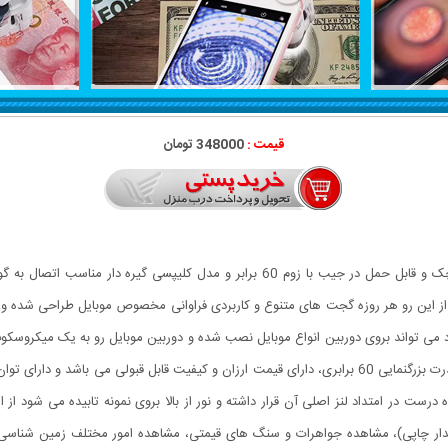
قیمت :
348000 تومان
میکروسکوپ موبایل 60x یونیورسال مدل 9595 ذره بینی کوچک و قابل حمل در جیب با زوم 60
ی تواند بروی دوربین انواع موبایل نصب شده و دوربین موبایل رو به یک میکروسکو
این گجت گزینه مناسبی می باشد.این میکروسکوپ موبایل با قدرت بزرگنمایی 60 برابری، دارای قیمت ارزان و ک
 درست در امتداد لنز اصلی آن قرار داشته و نور از بالا بروی نمونه تابیده می شود 
دار چاپی)، مشاهده جواهرات و سنگ های قیمتی، مشاهده امور مختلف زمین شناسی ،