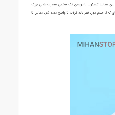
UV جهت تست اسکناس می باشد.قسمت بالائی این ذره بین همانند تلسکوپ یا دوربین تک چشمی بصورت طولی بزرگ
ای که از جسم مورد نظر باید گرفت تا واضح دیده شود مماس تا