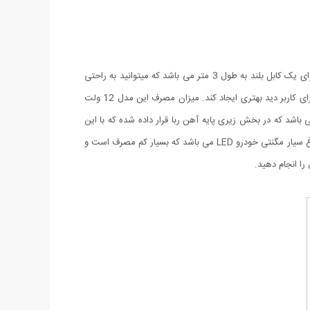
چراغ سیار مگنتی خودرو در واقع نوعی چراغ قوه ویژه می باشد که مخصوص خودرو و کمپین طراحی و تولید شده است. چراغ سیار مگنتی خودرو دارای یک کابل بلند به طول 3 متر می باشد که میتوانید به راحتی
آن را به هر سمتی که میخواهید ببرید بدون نگرانی از این که طول آن کم باشد. رنگ نور در نظر گرفته شده برای این چراغ سیار مهتابی می باشد تا برای کاربر دید بهتری ایجاد کند. میزان مصرف این مدل 12 ولت
ی آن 9 وات است. همچنین این مدل دارای یک پایه می باشد که در بخش زیری پایه آهن ربا قرار داده شده که با این
امکانات کاربر می تواند چراغ را هم بر روی یک سطح قرار دهد و هم به کاپوت خودرو یا سطح فلزی دیگری متصل کند. نوع لامپ قرار داده شده در چراغ سیار مگنتی خودرو LED می باشد که بسیار کم مصرف است و
را انجام دهید.