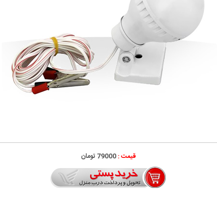
قیمت :
79000 تومان