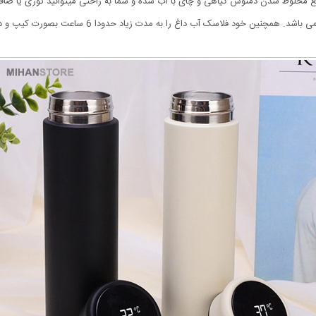
 مخلوط شدن دمنوش گیاهی و چای با آب شده و شما به راحتی میتوانید توری یا صافی
ود فلاسک آب داغ را به مدت زیاد حدودا 6 ساعت بصورت کیپ و داغ حفظ میکند.