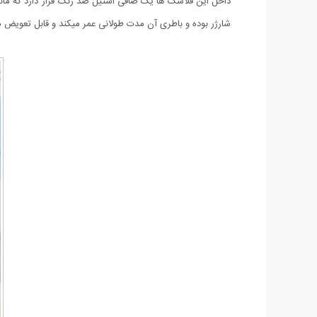
داخل این فلاسک ها یک صافی استیل ضد زنگ قرار دارد که مانع
شارژر بوده و باطری آن مدت طولانی عمر میکند و قابل تعویض می باشد. همچنین خ