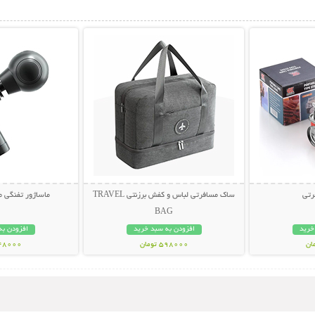
بیشتر
نمایش توضیحات بیشتر
نمایش توضی
رتی
ساک مسافرتی لباس و کفش برزنتی TRAVEL
ماساژور تفنگی مینی l Gun
BAG
خرید
افزودن به سبد خرید
افزودن به
598000 تومان
448000 تو