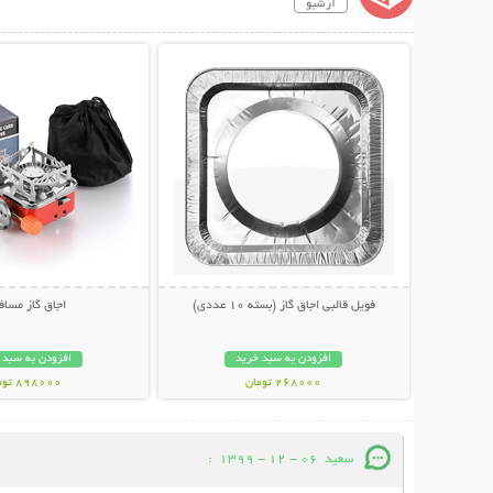
آرشیو
نمایش توضیحات بیشتر
نمایش توضیحات 
فویل قالبی اجاق گاز (بسته 10 عددی)
اجاق گاز مساف
افزودن به سبد خرید
افزودن به سبد 
268000 تومان
898000 تومان
سعید
06 - 12 - 1399
: