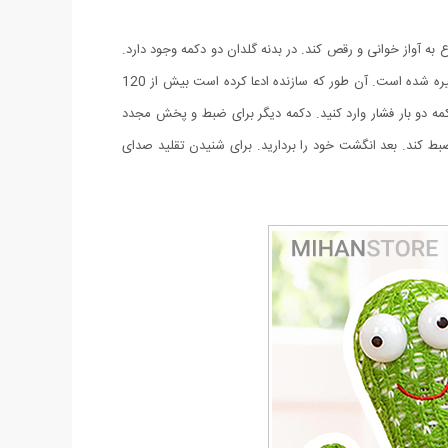
اتری خور)، اکنون دکمه روشن و خاموش را روی وضعیت ON قرار دهید تا عروسک شروع به آواز خوانی و رقص کند. در بدنه گلدان دو دکمه وجود دارد.
این دو دکمه زیر پارچه مخملی، قرار دارند و با استیکر مشخص شده اند. یکی از آنها برای پخش آهنگ هایی است که داخل حافظه عروسک از قبل ذخیره شده است. آن طور که سازنده ادعا کرده است بیش از 120
دو بار فشار وارد کنید. دکمه دیگر برای ضبط و پخش مجدد
ط کند. بعد انگشت خود را بردارید. برای شنیدن تقلید صدای