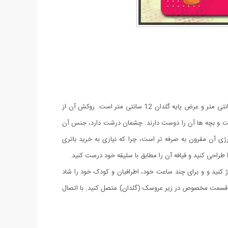
عروسک کاکتوس رقصنده سخنگو شارژی یک اسباب بازی جدید از جنس مخمل است. این عروسک که به شکل گلدان کاکتوس است. طول آن 32 سانتی متر و عرض پایه گلدان 12 سانتی متر است. روکش آن از
. رنگ آن نیز سبز است. کاکتوس سخنگو زیباست و بچه ها آن را دوست دارند. چشمان درشت دارد، جنس آن
تفاده از کابل شارژ USB شارژ می شود. بدیهی است که نوع شارژی آن مقرون به صرفه تر است، چرا که نیازی به خرید باتری
ژ کنید و و برای چند ساعت خود، اطرافیان و کودک خود را شاد
جعبه بسته بندی این محصول قرار دارد را از جعبه در آوردید و از یک طرف به USB و از طرف دیگر به قسمت مخصوص در زیر عروسک (گلدان) متصل کنید. با اتصال