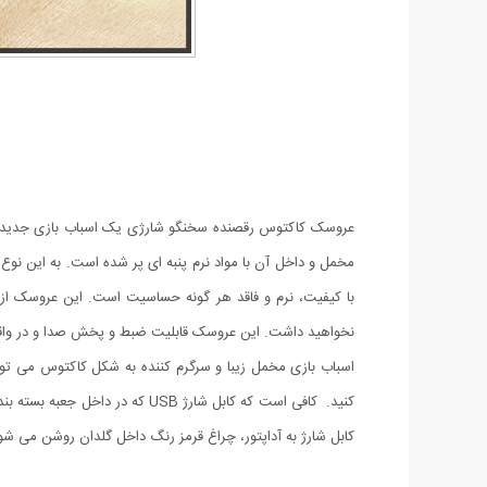
نخواهید داشت. این عروسک قابلیت ضبط و پخش صدا و در واقع تقلید صدا به مدت 15 ثانیه را دارد. می توانید برای این عروسک لباس دلخواه خود را طراحی 
اسباب بازی مخمل زیبا و سرگرم کننده به شکل کاکتوس می تواند
کابل شارژ به آداپتور، چراغ قرمز رنگ داخل گلدان روشن می ش