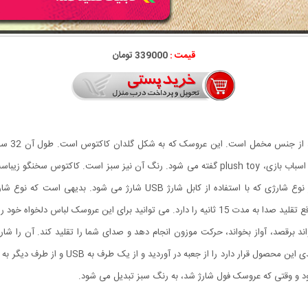
قیمت :
339000 تومان
مخمل و داخل آن با مواد نرم پنبه ای پر شده است. به این نوع اسباب بازی، plush toy گفته می شود
با کیفیت، نرم و فاقد هر گونه حساسیت است. این عروسک از نوع شارژی که با اس
کنید و قیافه آن را مطابق با سلیقه خود درست کنید.
 برقصد، آواز بخواند، حرکت موزون انجام دهد و صدای شما را تقلید کند. آن را شار
کنید. کافی است که کابل شارژ USB که در داخل 
ود و وقتی که عروسک فول شارژ شد، به رنگ سبز تبدیل می شود.