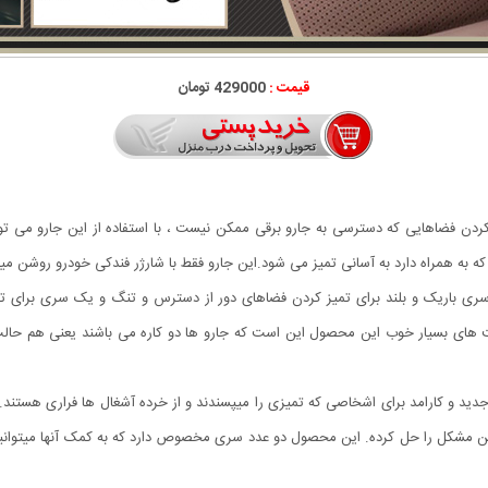
قیمت :
429000 تومان
 کردن فضاهایی که دسترسی به جارو برقی ممکن نیست ، با استفاده از این جارو می تو
ه همراه دارد به آسانی تمیز می شود.این جارو فقط با شارژر فندکی خودرو روشن میشو
ری باریک و بلند برای تمیز کردن فضاهای دور از دسترس و تنگ و یک سری برای ت
 های بسیار خوب این محصول این است که جارو ها دو کاره می باشند یعنی هم حالت 
فگی خودرو مدل Vacuum Cleaner محصولی جدید و کارامد برای اشخاصی که تمیزی را میپسندند و از خرده آشغال 
 سر است و جارو تنفگی خودرو مدل Vacuum Cleaner این مشکل را حل کرده. این محصول دو عدد سری مخصوص دارد که 